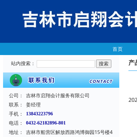
首页
产
站内搜索：
公司：
吉林市启翔会计服务有限公司
20
联系：
姜经理
手机：
13843223796
电话：
0432-62182896-801
地址：
吉林市船营区解放西路鸿博御园15号楼4