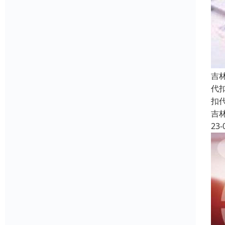
吉
代
扣
吉
23-