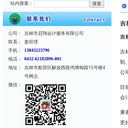
站内搜索：
吉
公司：
吉林市启翔会计服务有限公司
吉
联系：
姜经理
手机：
13843223796
吉
电话：
0432-62182896-801
制
地址：
吉林市船营区解放西路鸿博御园15号楼4
公
号网点
微信：
目
会
秉
更