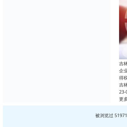
吉
企
得
吉
23-
更
被浏览过 519