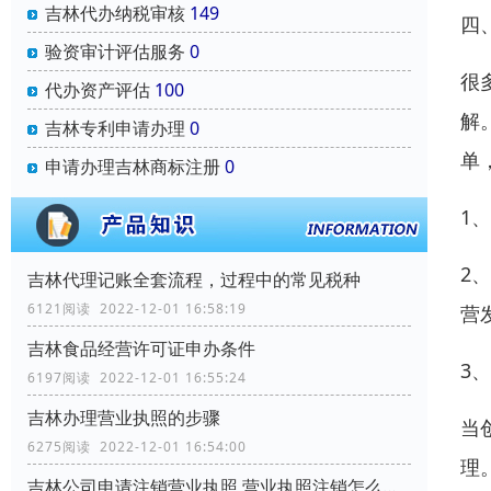
吉林代办纳税审核
149
四
验资审计评估服务
0
很
代办资产评估
100
解
吉林专利申请办理
0
单
申请办理吉林商标注册
0
1
2
吉林代理记账全套流程，过程中的常见税种
6121阅读 2022-12-01 16:58:19
营
吉林食品经营许可证申办条件
3
6197阅读 2022-12-01 16:55:24
吉林办理营业执照的步骤
当
6275阅读 2022-12-01 16:54:00
理
吉林公司申请注销营业执照,营业执照注销怎么办理