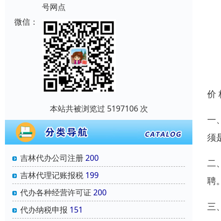
号网点
微信：
价
本站共被浏览过 5197106 次
一
须
吉林代办公司注册
200
二
吉林代理记账报税
199
聘
代办各种经营许可证
200
三
代办纳税申报
151