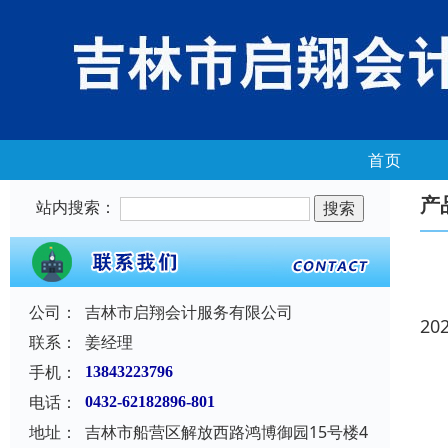
首页
产
站内搜索：
公司：
吉林市启翔会计服务有限公司
20
联系：
姜经理
手机：
13843223796
电话：
0432-62182896-801
地址：
吉林市船营区解放西路鸿博御园15号楼4