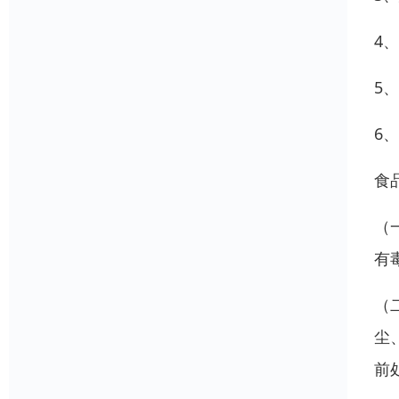
4
5
6
食
（
有
（
尘
前