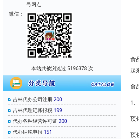
号网点
微信：
食
本站共被浏览过 5196378 次
起
食
吉林代办公司注册
200
1
吉林代理记账报税
199
预
代办各种经营许可证
200
代办纳税申报
151
预