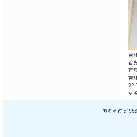
吉
首
市
吉
22-
更
被浏览过 519