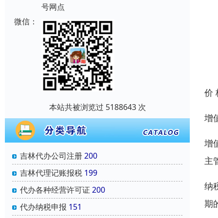
号网点
微信：
价
本站共被浏览过 5188643 次
增
增
吉林代办公司注册
200
主
吉林代理记账报税
199
纳
代办各种经营许可证
200
期
代办纳税申报
151