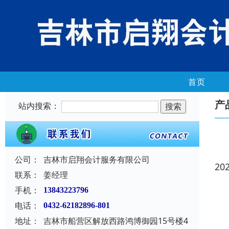
首页
产
站内搜索：
公司：
吉林市启翔会计服务有限公司
20
联系：
姜经理
手机：
13843223796
电话：
0432-62182896-801
地址：
吉林市船营区解放西路鸿博御园15号楼4