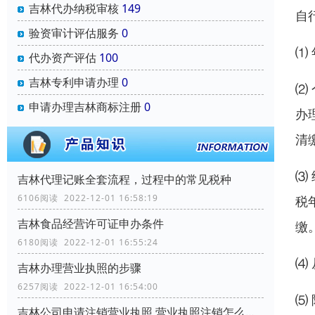
吉林代办纳税审核
149
自
验资审计评估服务
0
⑴
代办资产评估
100
吉林专利申请办理
0
⑵
申请办理吉林商标注册
0
办
清
⑶
吉林代理记账全套流程，过程中的常见税种
6106阅读 2022-12-01 16:58:19
税
吉林食品经营许可证申办条件
缴
6180阅读 2022-12-01 16:55:24
⑷
吉林办理营业执照的步骤
6257阅读 2022-12-01 16:54:00
⑸
吉林公司申请注销营业执照,营业执照注销怎么办理