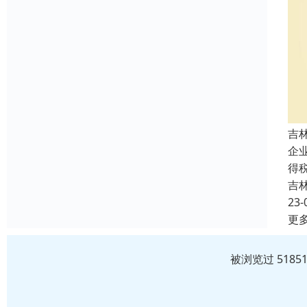
吉
企
得
吉
23-
更
被浏览过 518