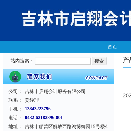
首页
产
站内搜索：
公司：
吉林市启翔会计服务有限公司
20
联系：
姜经理
手机：
13843223796
电话：
0432-62182896-801
地址：
吉林市船营区解放西路鸿博御园15号楼4