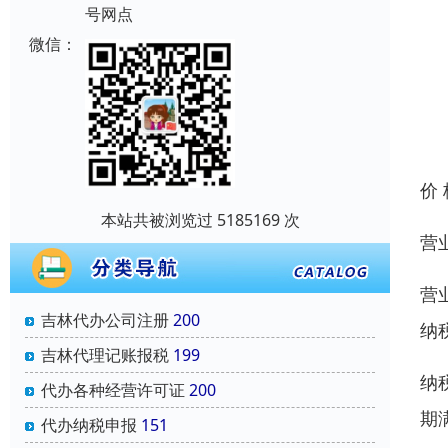
号网点
微信：
价
本站共被浏览过 5185169 次
营
营
吉林代办公司注册
200
纳
吉林代理记账报税
199
纳
代办各种经营许可证
200
期
代办纳税申报
151