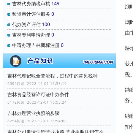
吉林代办纳税审核
149
烟
验资审计评估服务
0
烟
代办资产评估
100
由
吉林专利申请办理
0
申请办理吉林商标注册
0
耕
获
税
吉林代理记账全套流程，过程中的常见税种
6099阅读 2022-12-01 16:58:19
纳
吉林食品经营许可证申办条件
务
6172阅读 2022-12-01 16:55:24
吉林办理营业执照的步骤
纳
6254阅读 2022-12-01 16:54:00
扣
吉林公司申请注销营业执照,营业执照注销怎么办理