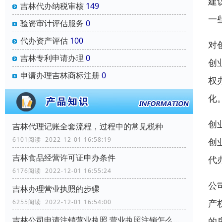
建
吉林代办纳税审核
149
一
验资审计评估服务
0
代办资产评估
100
对
吉林专利申请办理
0
创
申请办理吉林商标注册
0
权
化
创
吉林代理记账全套流程，过程中的常见税种
6101阅读 2022-12-01 16:58:19
创
吉林食品经营许可证申办条件
代
6176阅读 2022-12-01 16:55:24
公
吉林办理营业执照的步骤
产
6255阅读 2022-12-01 16:54:00
吉林公司申请注销营业执照,营业执照注销怎么办理
的