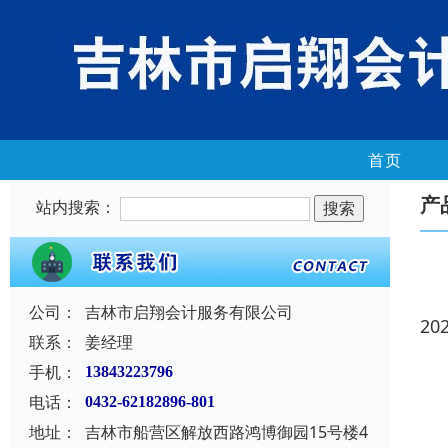
首页
产
站内搜索：
公司：
吉林市启翔会计服务有限公司
20
联系：
姜经理
手机：
13843223796
电话：
0432-62182896-801
地址：
吉林市船营区解放西路鸿博御园15号楼4