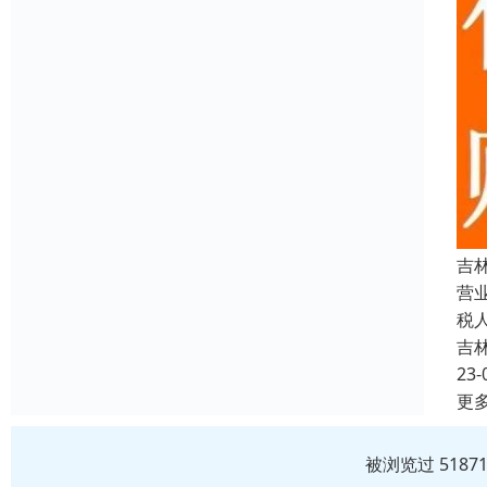
吉
营
税
吉
23-
更
被浏览过 518