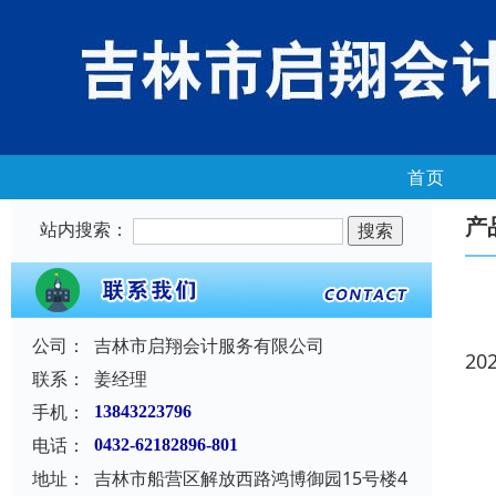
首页
产
站内搜索：
公司：
吉林市启翔会计服务有限公司
20
联系：
姜经理
手机：
13843223796
电话：
0432-62182896-801
地址：
吉林市船营区解放西路鸿博御园15号楼4