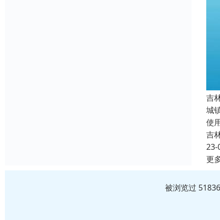
吉
城
使
吉
23-
更
被浏览过 518