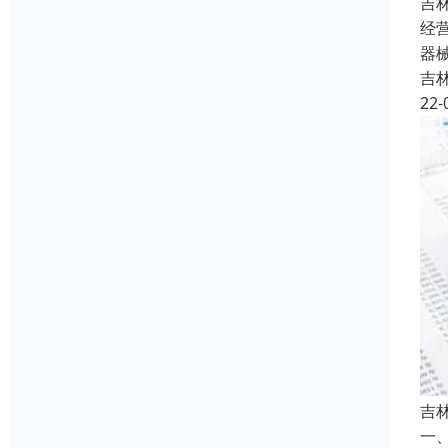
吉
经
器
吉
22-
吉
一