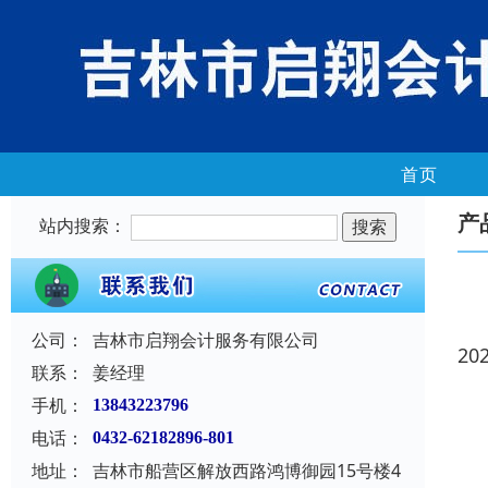
首页
产
站内搜索：
公司：
吉林市启翔会计服务有限公司
20
联系：
姜经理
手机：
13843223796
电话：
0432-62182896-801
地址：
吉林市船营区解放西路鸿博御园15号楼4