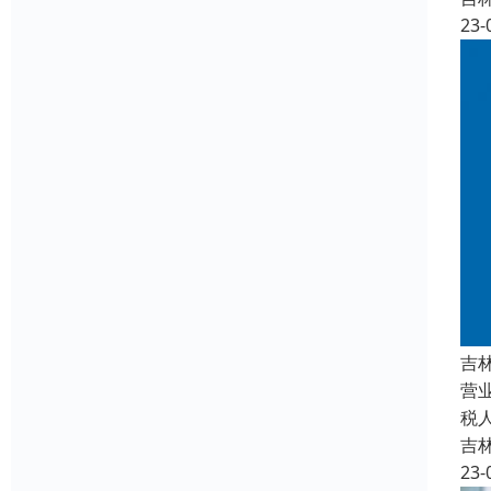
23-
吉
营
税
吉
23-