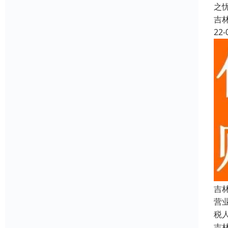
之
吉
22-
吉
营
税
吉