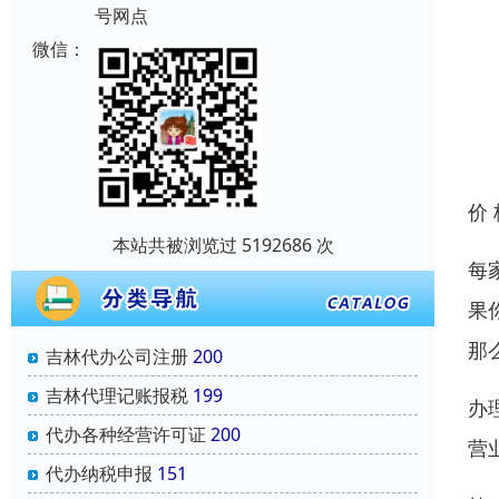
号网点
微信：
价
本站共被浏览过 5192686 次
每
果
那
吉林代办公司注册
200
吉林代理记账报税
199
办
代办各种经营许可证
200
营
代办纳税申报
151