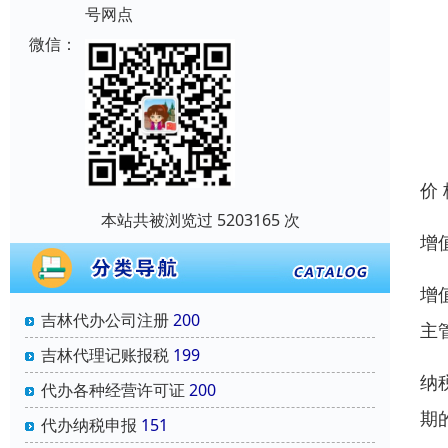
号网点
微信：
价
本站共被浏览过 5203165 次
增
增
吉林代办公司注册
200
主
吉林代理记账报税
199
纳
代办各种经营许可证
200
期
代办纳税申报
151