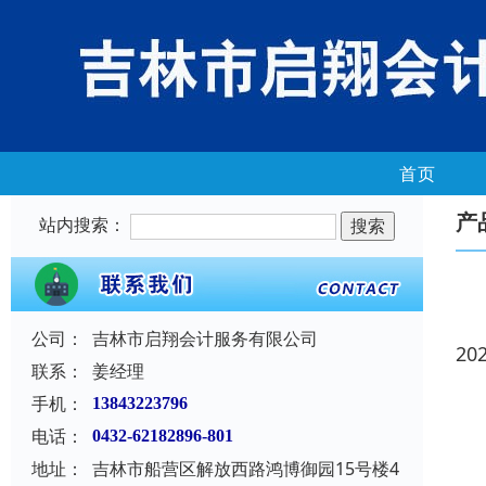
首页
产
站内搜索：
公司：
吉林市启翔会计服务有限公司
20
联系：
姜经理
手机：
13843223796
电话：
0432-62182896-801
地址：
吉林市船营区解放西路鸿博御园15号楼4