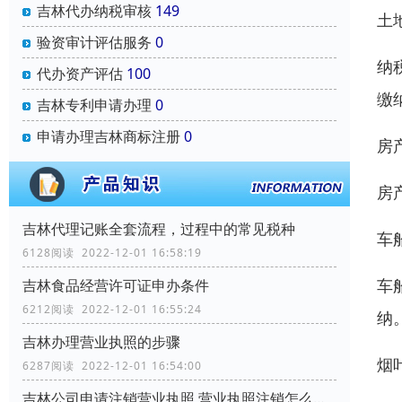
吉林代办纳税审核
149
土
验资审计评估服务
0
纳
代办资产评估
100
缴
吉林专利申请办理
0
申请办理吉林商标注册
0
房
房
吉林代理记账全套流程，过程中的常见税种
车
6128阅读 2022-12-01 16:58:19
车
吉林食品经营许可证申办条件
6212阅读 2022-12-01 16:55:24
纳
吉林办理营业执照的步骤
烟
6287阅读 2022-12-01 16:54:00
吉林公司申请注销营业执照,营业执照注销怎么办理