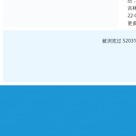
想
吉
22-
更
被浏览过 520